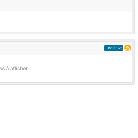
S
+ de news
 à afficher.