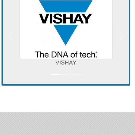
Précedent
Suivan
VISHAY