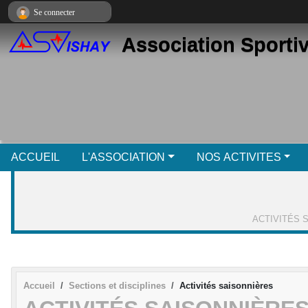
Panneau de gestion des cookies
Se connecter
Association Sporti
ACCUEIL
L'ASSOCIATION
NOS ACTIVITES
ACTIVITÉS 
Accueil
Sections et disciplines
Activités saisonnières