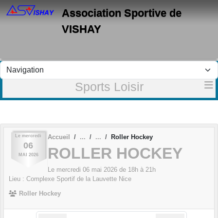
Panneau de gestion des cookies
Association Sportive de
VISHAY
Sports Loisir
Le
mercredi
Accueil
Roller Hockey
06
ROLLER HOCKEY
MAI
2026
Le
mercredi
06
mai
2026
de 18h à 21h
Lieu :
Complexe Sportif de la Lauvette
Nice
Roller Hockey