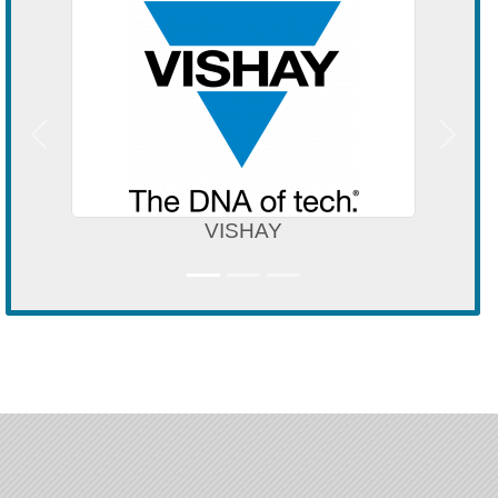
Précedent
Suivan
VISHAY