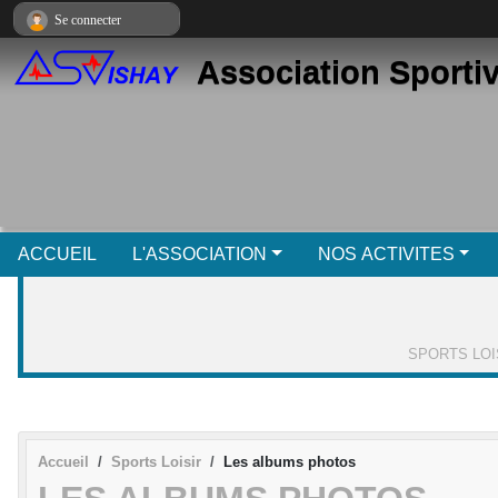
Panneau de gestion des cookies
Se connecter
Association Sporti
ACCUEIL
L'ASSOCIATION
NOS ACTIVITES
SPORTS LOI
Accueil
Sports Loisir
Les albums photos