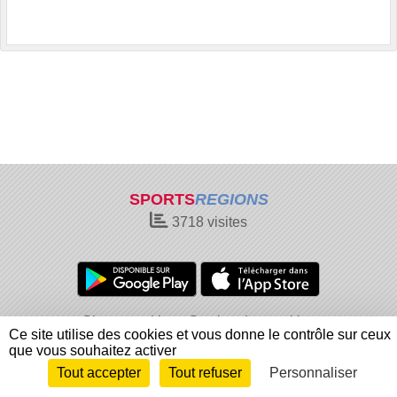
SPORTS
REGIONS
3718
visites
Charte cookies
Gestion des cookies
Ce site utilise des cookies et vous donne le contrôle sur ceux
Informations légales
Signaler un contenu inapproprié
que vous souhaitez activer
Tout accepter
Tout refuser
Personnaliser
Envie de participer ?
Connexion