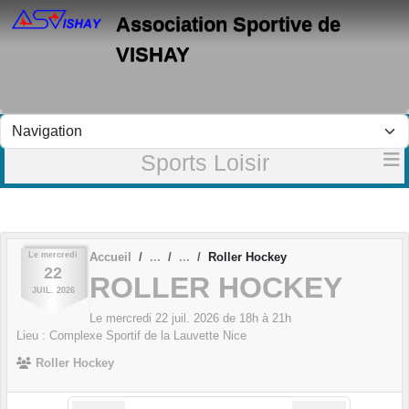
Panneau de gestion des cookies
Association Sportive de
VISHAY
Sports Loisir
Le
mercredi
Accueil
Roller Hockey
22
ROLLER HOCKEY
JUIL.
2026
Le
mercredi
22
juil.
2026
de 18h à 21h
Lieu :
Complexe Sportif de la Lauvette
Nice
Roller Hockey